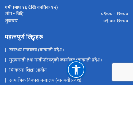
गर्मी (माघ १६ देखि कार्तिक १५)
०९:०० - १७:००
सोम - बिहि
०९:००-१७:००
शुक्रबार
महत्त्वपूर्ण लिङ्कहरू
स्वास्थ्य मन्त्रालय (बागमती प्रदेश)
मुख्यमन्त्री तथा मन्त्रीपरिषद्को कार्यालय (बागमती प्रदेश)
चिकित्सा शिक्षा आयोग
सामाजिक विकास मन्त्रालय (बागमती प्रदेश)
स्वास्थ्य तथा जनसंख्या मन्त्रालय
राष्ट्रिय प्राकृतिक स्रोत तथा वित्त आयोग
बागमती प्रदेश, हेटौँडा
info@mbahs.edu.np
टोल फ्री नं.
57520389