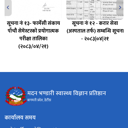
सूचना नंः १३- फार्मेसी संकाय
सूचना नंः १२ - करार सेवा
पाँचौ सेमेस्टरको प्रयोगात्मक
(अस्पताल तर्फ) सम्बन्धि सूचना
परीक्षा तालिका
- २०८३|०४|२१
(२०८३/०४/२१)
मदन भण्डारी स्वास्थ्य विज्ञान प्रतिष्ठान
बागमती प्रदेश, हेटौँडा
कार्यालय समय