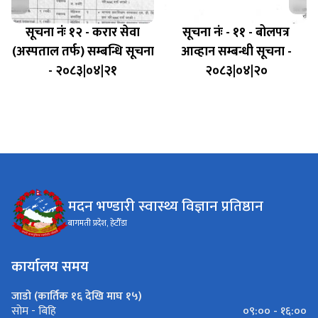
सूचना नंः १२ - करार सेवा
सूचना नंः - ११ - बोलपत्र
(अस्पताल तर्फ) सम्बन्धि सूचना
आव्हान सम्बन्धी सूचना -
- २०८३|०४|२१
२०८३|०४|२०
मदन भण्डारी स्वास्थ्य विज्ञान प्रतिष्ठान
बागमती प्रदेश, हेटौँडा
कार्यालय समय
जाडो (कार्तिक १६ देखि माघ १५)
०९:०० - १६:००
सोम - बिहि