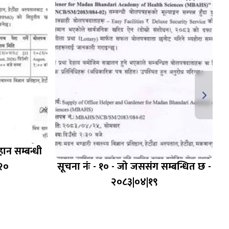
हान सम्बन्धी
२०
सूचना नंः - १० - जो जससंग सम्बन्धित छ -
२०८३|०४|१९