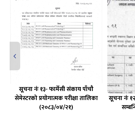
सूचना नंः १३- फार्मेसी संकाय पाँचौ
ित
सेमेस्टरको प्रयोगात्मक परीक्षा तालिका
सूचना नंः १
(२०८३/०४/२१)
सम्बन
३|