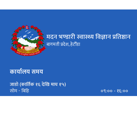
मदन भण्डारी स्वास्थ्य विज्ञान प्रतिष्ठान
बागमती प्रदेश, हेटौँडा
कार्यालय समय
जाडो (कार्तिक १६ देखि माघ १५)
०९:०० - १६:००
सोम - बिहि
०९:००-१६:००
शुक्रबार
गर्मी (माघ १६ देखि कार्तिक १५)
०९:०० - १७:००
सोम - बिहि
०९:००-१७:००
शुक्रबार