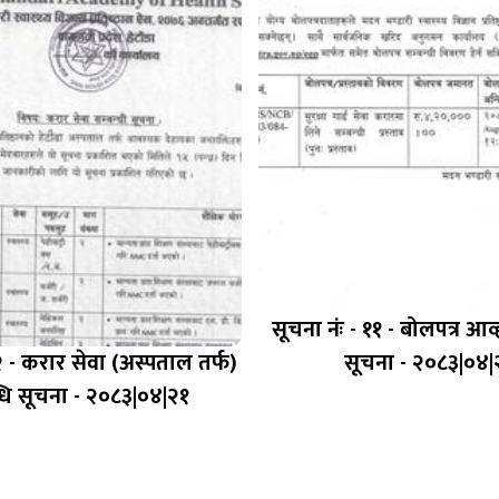
सूचना नंः - ११ - बोलपत्र आव्
२ - करार सेवा (अस्पताल तर्फ)
सूचना - २०८३|०४|
्धि सूचना - २०८३|०४|२१