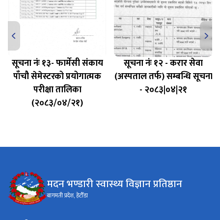
सूचना नंः १३- फार्मेसी संकाय
सूचना नंः १२ - करार सेवा
पाँचौ सेमेस्टरको प्रयोगात्मक
(अस्पताल तर्फ) सम्बन्धि सूचना
परीक्षा तालिका
- २०८३|०४|२१
(२०८३/०४/२१)
मदन भण्डारी स्वास्थ्य विज्ञान प्रतिष्ठान
बागमती प्रदेश, हेटौँडा