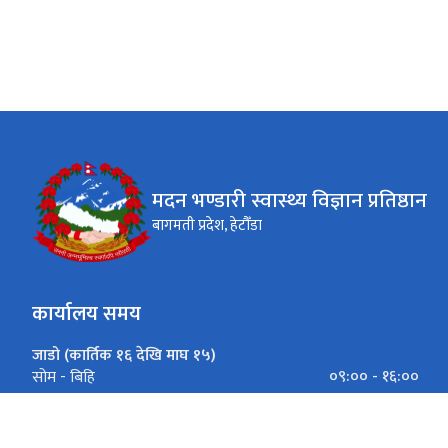
३|
मदन भण्डारी स्वास्थ्य विज्ञान प्रतिष्ठान
बागमती प्रदेश, हेटौँडा
कार्यालय समय
जाडो (कार्तिक १६ देखि माघ १५)
०९:०० - १६:००
सोम - बिहि
०९:००-१६:००
शुक्रबार
गर्मी (माघ १६ देखि कार्तिक १५)