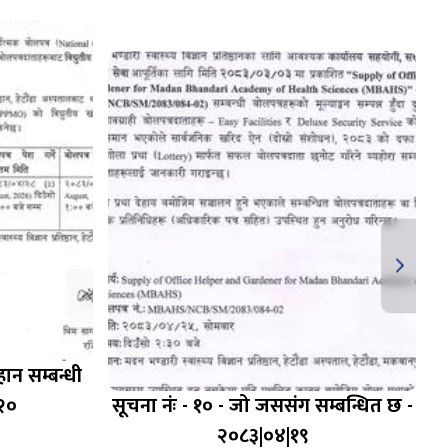
हान सम्बन्धी
२०
सूचना नंः - १० - जो जससंग सम्बन्धित छ -
२०८३|०४|१९