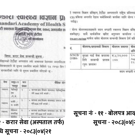
सूचना नंः - ११ - बोलपत्र आव्
२ - करार सेवा (अस्पताल तर्फ)
सूचना - २०८३|०४|
्धि सूचना - २०८३|०४|२१